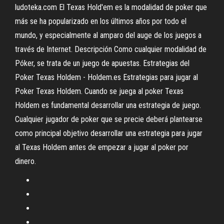
ludoteka.com El Texas Hold'em es la modalidad de poker que
más se ha popularizado en los últimos años por todo el
mundo, y especialmente al amparo del auge de los juegos a
través de Internet. Descripción Como cualquier modalidad de
Póker, se trata de un juego de apuestas. Estrategias del
Poker Texas Holdem - Holdem.es Estrategias para jugar al
Poker Texas Holdem. Cuando se juega al poker Texas
Holdem es fundamental desarrollar una estrategia de juego.
Cualquier jugador de poker que se precie deberá plantearse
como principal objetivo desarrollar una estrategia para jugar
al Texas Holdem antes de empezar a jugar al poker por
dinero.