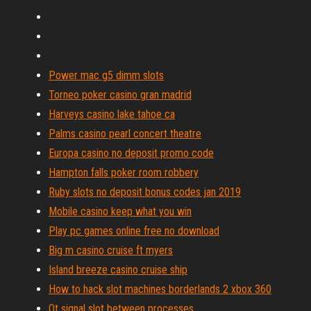
Power mac g5 dimm slots
Torneo poker casino gran madrid
Harveys casino lake tahoe ca
Palms casino pearl concert theatre
Europa casino no deposit promo code
Hampton falls poker room robbery
Ruby slots no deposit bonus codes jan 2019
Mobile casino keep what you win
Play pc games online free no download
Big m casino cruise ft myers
Island breeze casino cruise ship
How to hack slot machines borderlands 2 xbox 360
Qt signal slot between processes