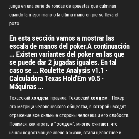
juega en una serie de rondas de apuestas que culminan
cuando la mejor mano o la última mano en pie se lleva el
pozo ...
En esta sección vamos a mostrar las
escala de manos del poker.A continuación
... Existen variantes del poker en las que
se puede dar 2 jugadas iguales. En tal
caso se ... Roulette Analysis v1.1 ·
Calculadora Texas Hold'Em v0.5 ·
Máquinas ...
Техасский
холдем
: правила. Техасский
холдем
... Покер -
это матрица человеческого общества, в которой находят
отражение все сильные стороны человека и его слабости.
Понимая, как играть в " холдем", многие считают, что
нашли недостающее звено в жизни, стали целостнее и