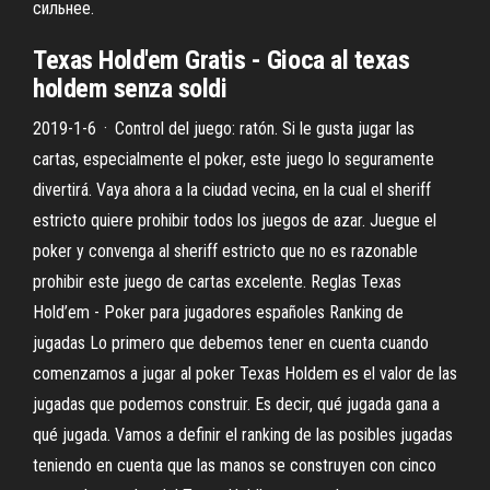
сильнее.
Texas Hold'em Gratis - Gioca al texas
holdem senza soldi
2019-1-6 · Control del juego: ratón. Si le gusta jugar las
cartas, especialmente el poker, este juego lo seguramente
divertirá. Vaya ahora a la ciudad vecina, en la cual el sheriff
estricto quiere prohibir todos los juegos de azar. Juegue el
poker y convenga al sheriff estricto que no es razonable
prohibir este juego de cartas excelente. Reglas Texas
Hold’em - Poker para jugadores españoles Ranking de
jugadas Lo primero que debemos tener en cuenta cuando
comenzamos a jugar al poker Texas Holdem es el valor de las
jugadas que podemos construir. Es decir, qué jugada gana a
qué jugada. Vamos a definir el ranking de las posibles jugadas
teniendo en cuenta que las manos se construyen con cinco