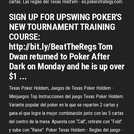
cartas. Las reglas del Texas Hold’em - es.pokerstrategy.com
SIGN UP FOR UPSWING POKER'S
NEW TOURNAMENT TRAINING
COURSE:
http://bit.ly/BeatTheRegs Tom
Dwan returned to Poker After
Dark on Monday and he is up over
$1 ...
Texas Poker Holdem, Juegos de Texas Poker Holdem -
Minijuegos Top Instrucciones del juego Texas Poker Holdem.
Variante popular del poker en la que se reparten 2 cartas y
gana el que logre la mejor combinación junto con las 5 cartas
del centro de la mesa. Apuesta con “Call”, retirate con “Fold”
y sube con “Raise”. Poker Texas Holdem - Reglas del juego -