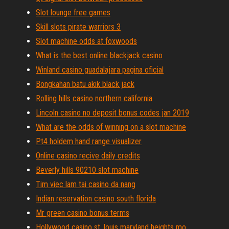
Slot lounge free games
Skill slots pirate warriors 3
Slot machine odds at foxwoods
What is the best online blackjack casino
Winland casino guadalajara pagina oficial
Bongkahan batu akik black jack
Rolling hills casino northern california
Lincoln casino no deposit bonus codes jan 2019
What are the odds of winning on a slot machine
Pt4 holdem hand range visualizer
Online casino recive daily credits
Beverly hills 90210 slot machine
Tim viec lam tai casino da nang
Indian reservation casino south florida
Mr green casino bonus terms
Hollywood casino st. louis maryland heights mo