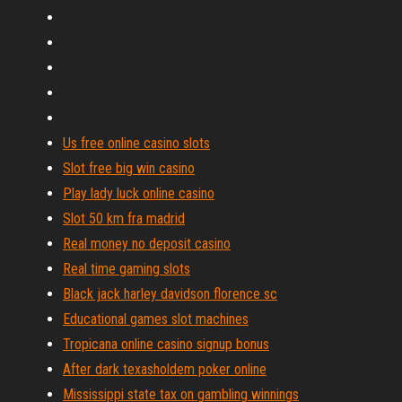
Us free online casino slots
Slot free big win casino
Play lady luck online casino
Slot 50 km fra madrid
Real money no deposit casino
Real time gaming slots
Black jack harley davidson florence sc
Educational games slot machines
Tropicana online casino signup bonus
After dark texasholdem poker online
Mississippi state tax on gambling winnings