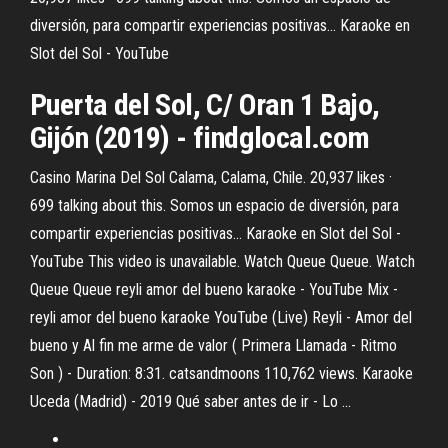
diversión, para compartir experiencias positivas... Karaoke en
Slot del Sol - YouTube
Puerta
del
Sol
, C/ Oran 1 Bajo,
Gijón (2019) - findglocal.com
Casino Marina Del Sol Calama, Calama, Chile. 20,937 likes ·
699 talking about this. Somos un espacio de diversión, para
compartir experiencias positivas... Karaoke en Slot del Sol -
YouTube This video is unavailable. Watch Queue Queue. Watch
Queue Queue reyli amor del bueno karaoke - YouTube Mix -
reyli amor del bueno karaoke YouTube (Live) Reyli - Amor del
bueno y Al fin me arme de valor ( Primera Llamada - Ritmo
Son ) - Duration: 8:31. catsandmoons 110,762 views. Karaoke
Uceda (Madrid) - 2019 Qué saber antes de ir - Lo ...